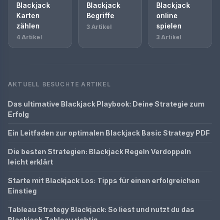
Blackjack
Blackjack
Blackjack
Karten
Begriffe
online
zählen
spielen
3 Artikel
4 Artikel
3 Artikel
AKTUELL BESUCHTE ARTIKEL
Das ultimative Blackjack Playbook: Deine Strategie zum
Erfolg
Ein Leitfaden zur optimalen Blackjack Basic Strategy PDF
Die besten Strategien: Blackjack Regeln Verdoppeln
leicht erklärt
Starte mit Blackjack Los: Tipps für einen erfolgreichen
Einstieg
Tableau Strategy Blackjack: So liest und nutzt du das
Blackjack-Tableau richtig