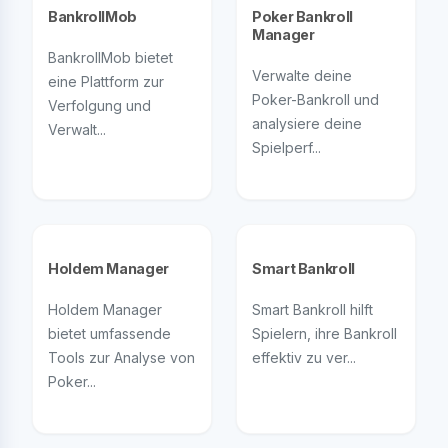
BankrollMob
Poker Bankroll
Manager
BankrollMob bietet
Verwalte deine
eine Plattform zur
Poker-Bankroll und
Verfolgung und
analysiere deine
Verwalt...
Spielperf...
Holdem Manager
Smart Bankroll
Holdem Manager
Smart Bankroll hilft
bietet umfassende
Spielern, ihre Bankroll
Tools zur Analyse von
effektiv zu ver...
Poker...