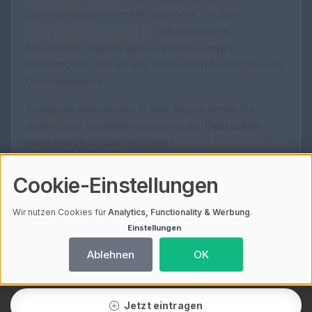
Glücksspielproblemen Hilfsangebote. Die Seite
www.check-dein-spiel.de
des BIÖG bietet
Betroffenen, Angehörigen und Interessierten
Informationen rund um das Themenfeld Glücksspiel und
Glücksspielsucht.
Geeignete Anlaufstellen in Ihrer Region finden Sie
zudem beim Suchthilfeverzeichnis der
Deutschen
Hauptstelle für Suchtfragen.
Suchthilfeverzeichnis
- DHS.
Cookie-Einstellungen
Mehr zu
verantwortungsvollem Spielen
Wir nutzen Cookies für
Analytics, Functionality & Werbung
.
Einstellungen
© 2026 Blackjack Verstehen | V4.1
Ablehnen
OK
Mit einem
ⓘ Affiliate-Link
gekennzeichnete Links unterstützen unsere
Arbeit – ohne Mehrkosten für dich. Als Amazon-Partner verdiene ich an
qualifizierten Verkäufen.
Ladezeit 0,09s | Cache: APCu
Jetzt eintragen