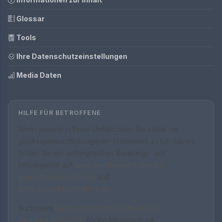
Glossar
Tools
Ihre Datenschutzeinstellungen
Media Daten
HILFE FÜR BETROFFENE
Wenn jemand in Ihrem Umfeld oder Sie selbst mit
glücksspielsuchtbezogenen Problemen zu tun haben,
finden Sie ein umfangreiches Beratungs- und
Hilfsangebot auf
www.bundesweit-gegen-
gluecksspielsucht.de
und
www.gluecksspielhilfe.de.
Auch beim
Bundesinstitut für Öffentliche
Gesundheit (BIÖG)
finden Menschen mit