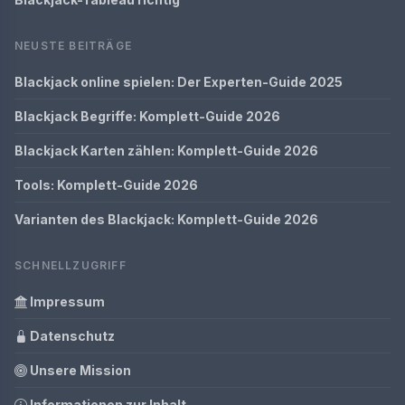
NEUSTE BEITRÄGE
Blackjack online spielen: Der Experten-Guide 2025
Blackjack Begriffe: Komplett-Guide 2026
Blackjack Karten zählen: Komplett-Guide 2026
Tools: Komplett-Guide 2026
Varianten des Blackjack: Komplett-Guide 2026
SCHNELLZUGRIFF
Impressum
Datenschutz
Unsere Mission
Informationen zur Inhalt